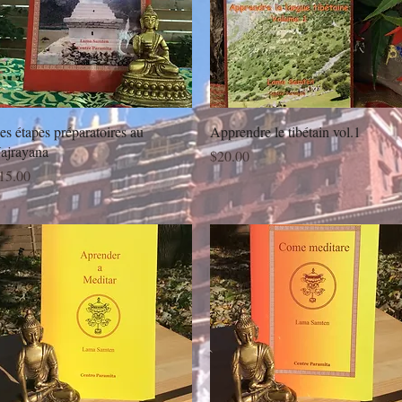
Quick View
Quick View
es étapes préparatoires au
Apprendre le tibétain vol.1
ajrayana
Price
$20.00
rice
15.00