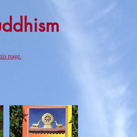
uddhism
his page.