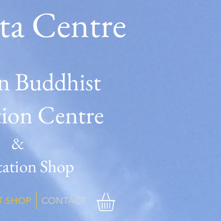
ta Centre
n Buddhist
tion Centre
&
ation Shop
T SHOP
CONTACT