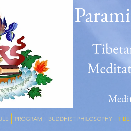
Parami
Tibeta
Medita
Medit
ULE
PROGRAM
BUDDHIST PHILOSOPHY
TIBE