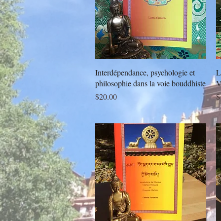
Quick View
Interdépendance, psychologie et
L
philosophie dans la voie bouddhiste
V
Price
P
$20.00
$