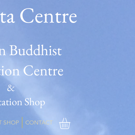
ta Centre
n Buddhist
tion Centre
&
ation Shop
T SHOP
CONTACT