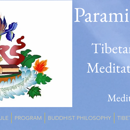
Parami
Tibeta
Medita
Medit
ULE
PROGRAM
BUDDHIST PHILOSOPHY
TIBE