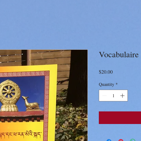
Vocabulaire
Price
$20.00
Quantity
*