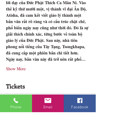
lời dạy của Đức Phật Thích Ca Mâu Ni. Vào 
thế kỷ thứ mười một, vị thánh vĩ đại Ấn Độ, 
Atisha, đã cam kết viết giáo lý thành một 
bản văn rất rõ ràng và có cấu trúc chặt chẽ, 
phổ biến ngày nay cũng như thời đó. Đó là sự 
giải thích chính xác, từng bước về toàn bộ 
giáo lý của Đức Phật. Sau này, nhà tiên 
phong nổi tiếng của Tây Tạng, Tsongkhapa, 
đã cung cấp một phiên bản chi tiết hơn.
Ngày nay, bản văn này đã trở nên rất phổ…
Show More
Tickets
Sale ended
Phone
Email
Facebook
Ticket type
Pháp Lamrim, Tối Thứ Ba