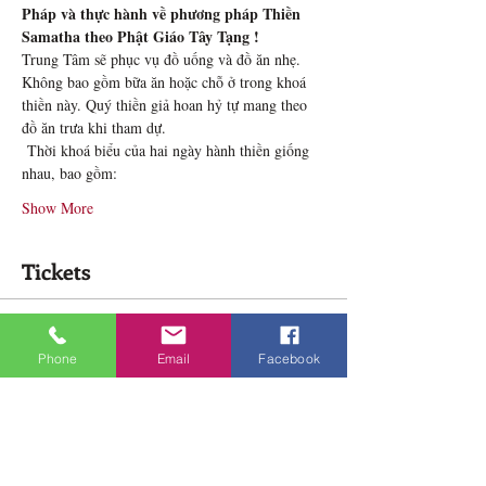
Pháp và thực hành về phương pháp Thiền 
Samatha theo Phật Giáo Tây Tạng !
Trung Tâm sẽ phục vụ đồ uống và đồ ăn nhẹ. 
Không bao gồm bữa ăn hoặc chỗ ở trong khoá 
thiền này. Quý thiền giả hoan hỷ tự mang theo 
đồ ăn trưa khi tham dự.
 Thời khoá biểu của hai ngày hành thiền giống 
nhau, bao gồm:
Show More
Tickets
Sale ended
Phone
Email
Facebook
Ticket type
Khoá Thiền Samatha 2 ngày
Price
$88.00