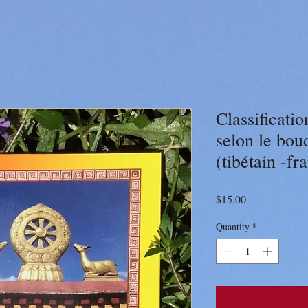
Classificati
selon le bou
(tibétain -fr
Price
$15.00
Quantity
*