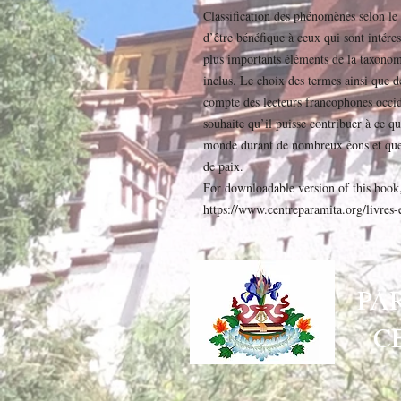
Classification des phénomènes selon le
d’être bénéfique à ceux qui sont intére
plus importants éléments de la taxonomi
inclus. Le choix des termes ainsi que de
compte des lecteurs francophones occid
souhaite qu’il puisse contribuer à ce 
monde durant de nombreux éons et que 
de paix.
For downloadable version of this book,
https://www.centreparamita.org/livres-e
PA
C