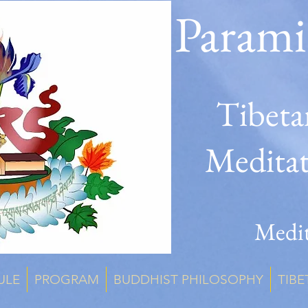
Parami
Tibeta
Medita
Medit
ULE
PROGRAM
BUDDHIST PHILOSOPHY
TIBE