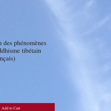
on des phénomènes
ddhisme tibétain
ançais)
Add to Cart