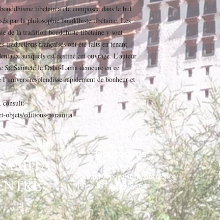
 bouddhisme tibétain a été composée dans le but
ssés par la philosophie bouddhiste tibétaine. Les
e de la tradition bouddhiste tibétaine y sont
s traductions françaises ont été faits en tenant
entaux auxquels est destiné cet ouvrage. L’auteur
que Sa Sainteté le Dalaï-Lama demeure en ce
l’univers resplendisse rapidement de bonheur et
 consult:
t-objets/editions-paramita
Contact us
RAMITA
contact@paramitacentre.org
ENTRE
Tél: (437) 888-8864