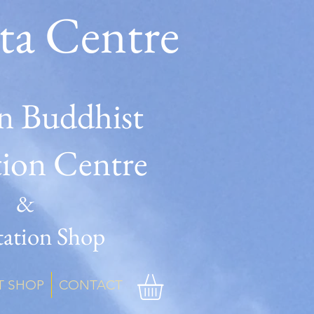
ta Centre
n Buddhist
tion Centre
&
ation Shop
T SHOP
CONTACT