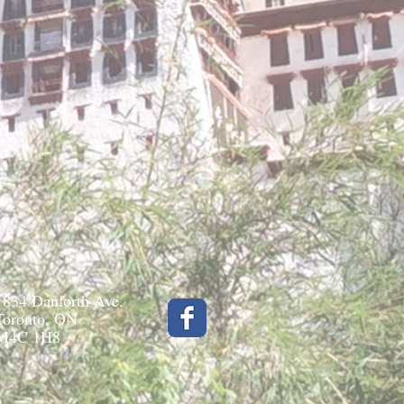
1834 Danforth Ave.
Toronto, ON
M4C 1H8